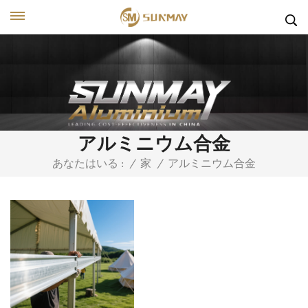
アルミニウム合金
アルミニウム合金
あなたはいる :
/
家
/