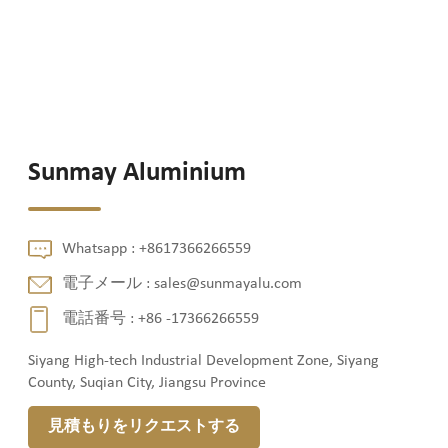
Sunmay Aluminium
Whatsapp :
+8617366266559
電子メール :
sales@sunmayalu.com
電話番号 :
+86 -17366266559
Siyang High-tech Industrial Development Zone, Siyang
County, Suqian City, Jiangsu Province
見積もりをリクエストする