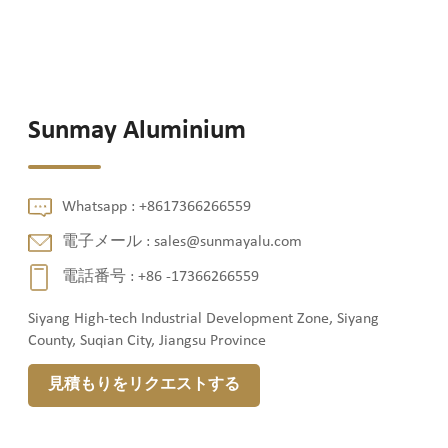
Sunmay Aluminium
Whatsapp :
+8617366266559
電子メール :
sales@sunmayalu.com
電話番号 :
+86 -17366266559
Siyang High-tech Industrial Development Zone, Siyang
County, Suqian City, Jiangsu Province
見積もりをリクエストする