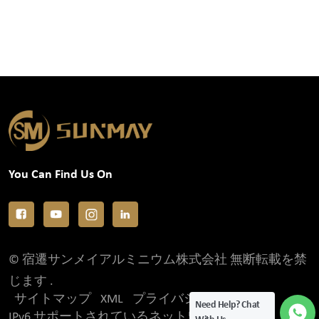
You Can Find Us On
© 宿遷サンメイアルミニウム株式会社 無断転載を禁
じます .
サイトマップ
XML
プライバシーポリシー
Need Help? Chat
IPv6 サポートされているネットワーク