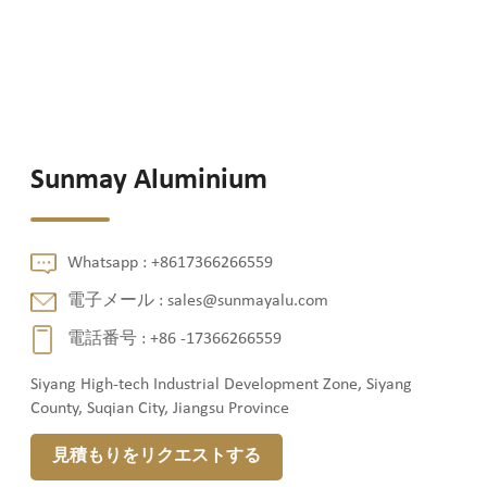
Sunmay Aluminium
Whatsapp :
+8617366266559
電子メール :
sales@sunmayalu.com
電話番号 :
+86 -17366266559
Siyang High-tech Industrial Development Zone, Siyang
County, Suqian City, Jiangsu Province
見積もりをリクエストする