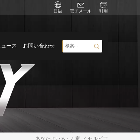
日语
電子メール
引用
ニュース
お問い合わせ
/
家
/
セルビア
あなたはいる :