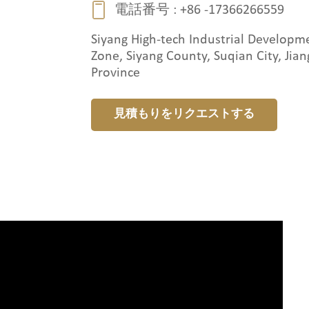
電話番号 :
+86 -17366266559
Siyang High-tech Industrial Developm
Zone, Siyang County, Suqian City, Jian
Province
見積もりをリクエストする