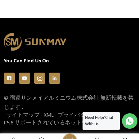
You Can Find Us On
© 宿遷サンメイアルミニウム株式会社 無断転載を禁
じます .
サイトマップ
XML
プライバシーポリシー
Need Help? Chat
IPv6 サポートされているネットワーク
With Us