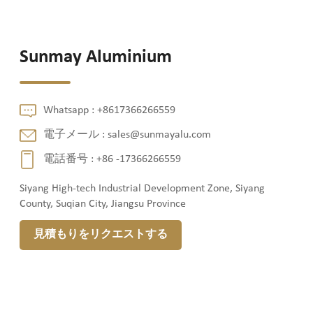
Sunmay Aluminium
Whatsapp :
+8617366266559
電子メール :
sales@sunmayalu.com
電話番号 :
+86 -17366266559
Siyang High-tech Industrial Development Zone, Siyang
County, Suqian City, Jiangsu Province
見積もりをリクエストする