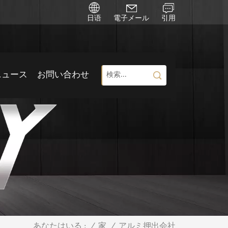
日语
電子メール
引用
ニュース
お問い合わせ
/
家
/
アルミ押出会社
あなたはいる :