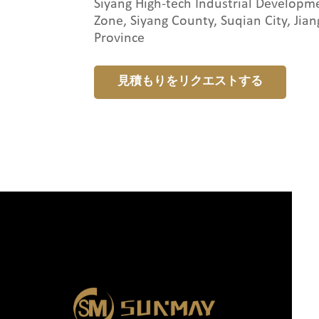
Siyang High-tech Industrial Developm
Zone, Siyang County, Suqian City, Jian
Province
見積もりをリクエストする