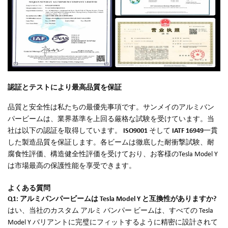
認証とテストにより最高品質を保証
品質と安全性は私たちの最優先事項です。サンメイのアルミバン
パービームは、業界基準を上回る厳格な試験を受けています。当
社は以下の認証を取得しています。
ISO9001
そして
IATF 16949
一貫
した製造品質を保証します。各ビームは徹底した耐衝撃試験、耐
腐食性評価、構造健全性評価を受けており、お客様のTesla Model Y
は市場最高の保護性能を享受できます。
よくある質問
Q1: アルミバンパービームは Tesla Model Y と互換性がありますか?
はい、当社のカスタム アルミ バンパー ビームは、すべての Tesla
Model Y バリアントに完璧にフィットするように精密に設計されて