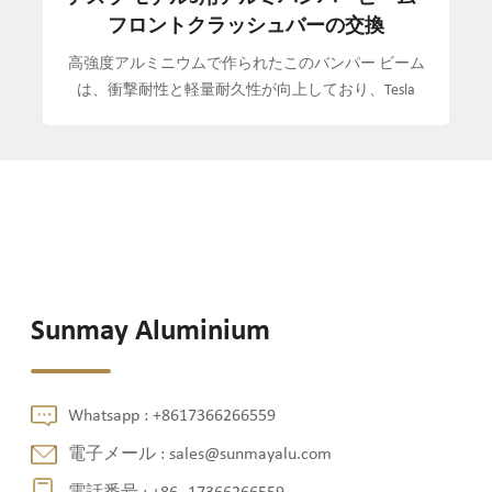
アルミ交換品 - クラッシュバー
ム
高強度アルミニウム合金で作られたこのホンダ シビッ
a
ク用フロント バンパー ビーム交換品は、衝突保護性
で
能、耐腐食性、軽量化を強化します。
Sunmay Aluminium
Whatsapp :
+8617366266559
電子メール :
sales@sunmayalu.com