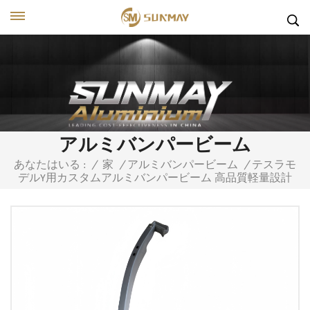
アルミバンパービーム
テスラモ
あなたはいる :
/
家
/
アルミバンパービーム
/
デルY用カスタムアルミバンパービーム 高品質軽量設計