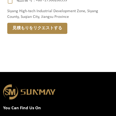
電話番号 :
+86 -17366266559
Siyang High-tech Industrial Development Zone, Siyang
County, Suqian City, Jiangsu Province
見積もりをリクエストする
You Can Find Us On