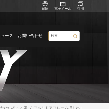
日语
電子メール
引用
ニュース
お問い合わせ
/
家
/
アルミドアフレーム押し出し
たはいる :